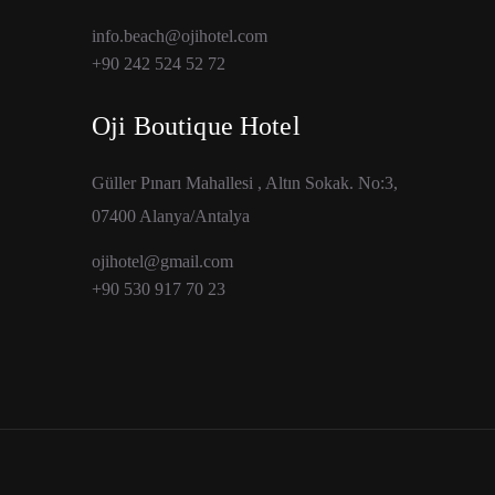
info.beach@ojihotel.com
+90 242 524 52 72
Oji Boutique Hotel
Güller Pınarı Mahallesi , Altın Sokak. No:3,
07400 Alanya/Antalya
ojihotel@gmail.com
+90 530 917 70 23