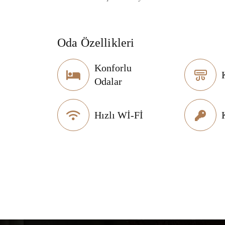
Oda Özellikleri
Konforlu
Odalar
Hızlı Wİ-Fİ