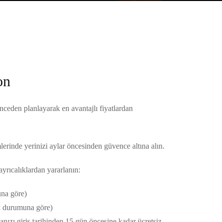
on
 önceden planlayarak en avantajlı fiyatlardan
lerinde yerinizi aylar öncesinden güvence altına alın.
yrıcalıklardan yararlanın:
na göre)
ik durumuna göre)
nızı giriş tarihinden 15 gün öncesine kadar ücretsiz